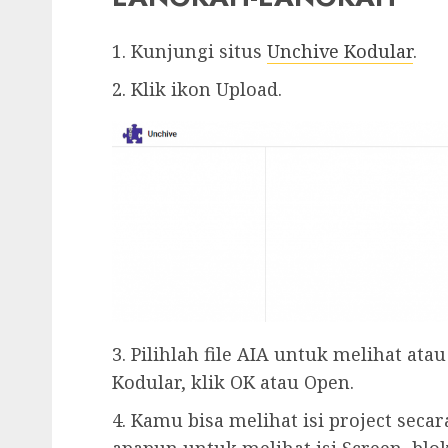
1. Kunjungi situs
Unchive Kodular
.
2. Klik ikon Upload.
3. Pilihlah file AIA untuk melihat ata
Kodular, klik OK atau Open.
4. Kamu bisa melihat isi project sec
apapun untuk melihat isi Screen, bl