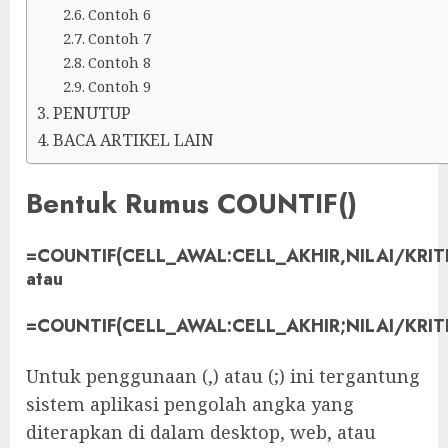
Contoh 6
Contoh 7
Contoh 8
Contoh 9
PENUTUP
BACA ARTIKEL LAIN
Bentuk Rumus COUNTIF()
=COUNTIF(CELL_AWAL:CELL_AKHIR,NILAI/KRIT
atau
=COUNTIF(CELL_AWAL:CELL_AKHIR;NILAI/KRIT
Untuk penggunaan (,) atau (;) ini tergantung
sistem aplikasi pengolah angka yang
diterapkan di dalam desktop, web, atau