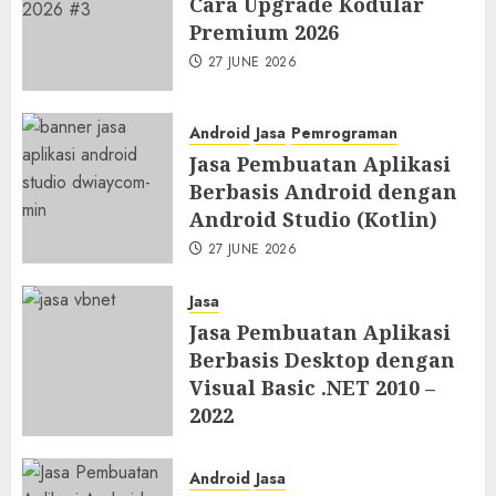
Cara Upgrade Kodular
Premium 2026
27 JUNE 2026
Android
Jasa
Pemrograman
Jasa Pembuatan Aplikasi
Berbasis Android dengan
Android Studio (Kotlin)
27 JUNE 2026
Jasa
Jasa Pembuatan Aplikasi
Berbasis Desktop dengan
Visual Basic .NET 2010 –
2022
27 JUNE 2026
Android
Jasa