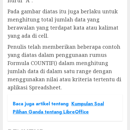
huruf “A”.
Pada gambar diatas itu juga berlaku untuk
menghitung total jumlah data yang
berawalan yang terdapat kata atau kalimat
yang ada di cell.
Penulis telah memberikan beberapa contoh
yang diatas dalam penggunaan rumus
Formula COUNTIF() dalam menghitung
jumlah data di dalam satu range dengan
menggunakan nilai atau kriteria tertentu di
aplikasi Spreadsheet.
Baca juga artikel tentang
Kumpulan Soal
Pilihan Ganda tentang LibreOffice