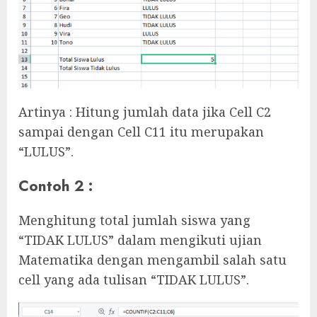
Artinya : Hitung jumlah data jika Cell C2
sampai dengan Cell C11 itu merupakan
“LULUS”.
Contoh 2 :
Menghitung total jumlah siswa yang
“TIDAK LULUS” dalam mengikuti ujian
Matematika dengan mengambil salah satu
cell yang ada tulisan “TIDAK LULUS”.