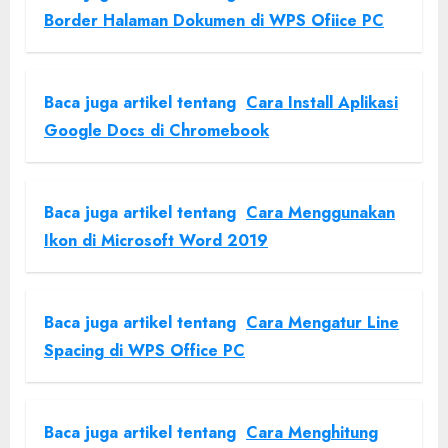
Border Halaman Dokumen di WPS Ofiice PC
Baca juga artikel tentang
Cara Install Aplikasi
Google Docs di Chromebook
Baca juga artikel tentang
Cara Menggunakan
Ikon di Microsoft Word 2019
Baca juga artikel tentang
Cara Mengatur Line
Spacing di WPS Office PC
Baca juga artikel tentang
Cara Menghitung