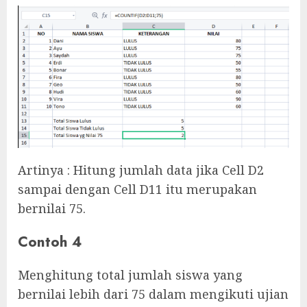
Artinya : Hitung jumlah data jika Cell D2
sampai dengan Cell D11 itu merupakan
bernilai 75.
Contoh 4
Menghitung total jumlah siswa yang
bernilai lebih dari 75 dalam mengikuti ujian