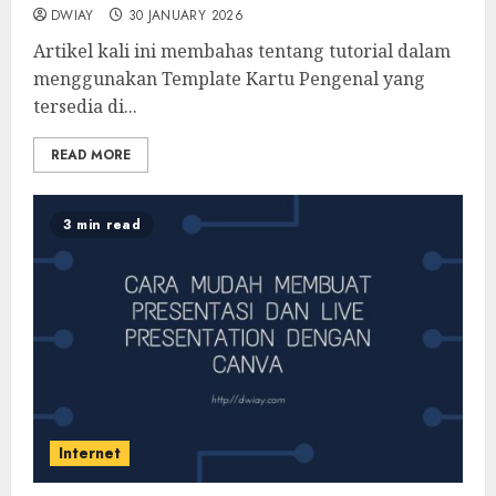
DWIAY
30 JANUARY 2026
Artikel kali ini membahas tentang tutorial dalam
menggunakan Template Kartu Pengenal yang
tersedia di...
READ MORE
3 min read
Internet