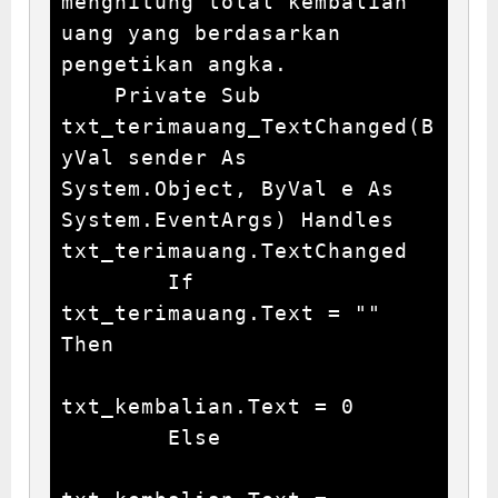
menghitung total kembalian 
uang yang berdasarkan 
pengetikan angka.

    Private Sub 
txt_terimauang_TextChanged(B
yVal sender As 
System.Object, ByVal e As 
System.EventArgs) Handles 
txt_terimauang.TextChanged

        If 
txt_terimauang.Text = "" 
Then

txt_kembalian.Text = 0

        Else
