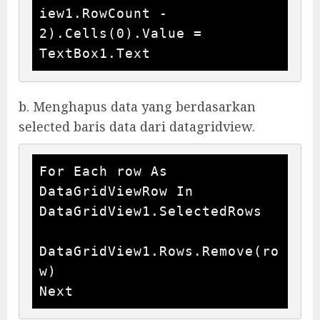
iew1.RowCount - 
2).Cells(0).Value = 
TextBox1.Text
b. Menghapus data yang berdasarkan
selected baris data dari datagridview.
For Each row As 
DataGridViewRow In 
DataGridView1.SelectedRows

DataGridView1.Rows.Remove(ro
w)

Next