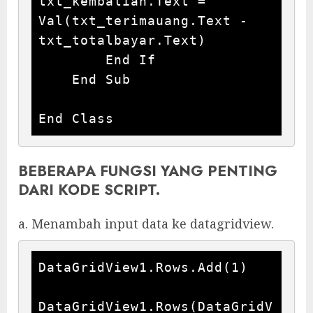
txt_kembalian.Text = 
Val(txt_terimauang.Text - 
txt_totalbayar.Text)

        End If

    End Sub

BEBERAPA FUNGSI YANG PENTING
DARI KODE SCRIPT.
a. Menambah input data ke datagridview.
DataGridView1.Rows.Add(1)

DataGridView1.Rows(DataGridV