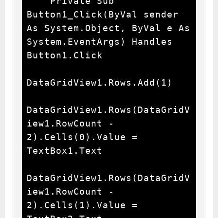
    Private Sub 
Button1_Click(ByVal sender 
As System.Object, ByVal e As 
System.EventArgs) Handles 
Button1.Click

DataGridView1.Rows.Add(1)

DataGridView1.Rows(DataGridV
iew1.RowCount - 
2).Cells(0).Value = 
TextBox1.Text

DataGridView1.Rows(DataGridV
iew1.RowCount - 
2).Cells(1).Value = 