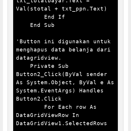
txt_totalbayar.Text = 
Val(stotal + txt_ppn.Text)

        End If

    End Sub

'Button ini digunakan untuk 
menghapus data belanja dari 
datagridview.

    Private Sub 
Button2_Click(ByVal sender 
As System.Object, ByVal e As 
System.EventArgs) Handles 
Button2.Click

        For Each row As 
DataGridViewRow In 
DataGridView1.SelectedRows
