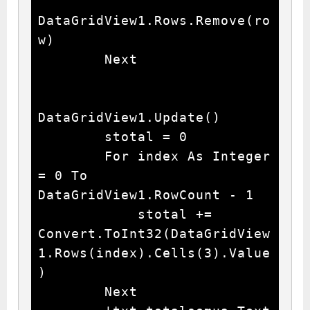
DataGridView1.Rows.Remove(ro
w)

        Next

DataGridView1.Update()

        stotal = 0

        For index As Integer 
= 0 To 
DataGridView1.RowCount - 1

            stotal += 
Convert.ToInt32(DataGridView
1.Rows(index).Cells(3).Value
)

        Next
