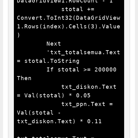
DataGridView1.RowCount - 1

            stotal += 
Convert.ToInt32(DataGridView
1.Rows(index).Cells(3).Value
)

        Next

        'txt_totalsemua.Text 
= stotal.ToString

        If stotal >= 200000 
Then

            txt_diskon.Text 
= Val(stotal) * 0.05

            txt_ppn.Text = 
Val(stotal - 
txt_diskon.Text) * 0.11
