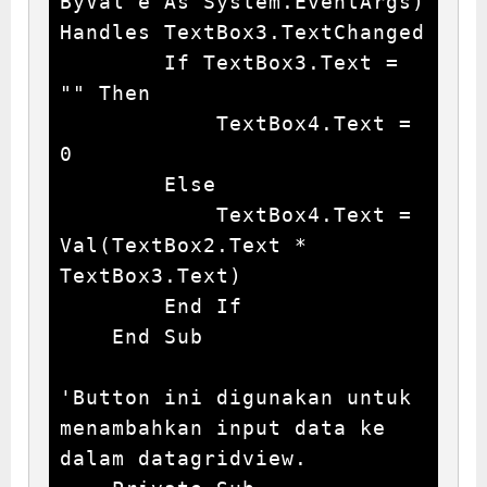
ByVal e As System.EventArgs) 
Handles TextBox3.TextChanged

        If TextBox3.Text = 
"" Then

            TextBox4.Text = 
0

        Else

            TextBox4.Text = 
Val(TextBox2.Text * 
TextBox3.Text)

        End If

    End Sub

'Button ini digunakan untuk 
menambahkan input data ke 
dalam datagridview.
